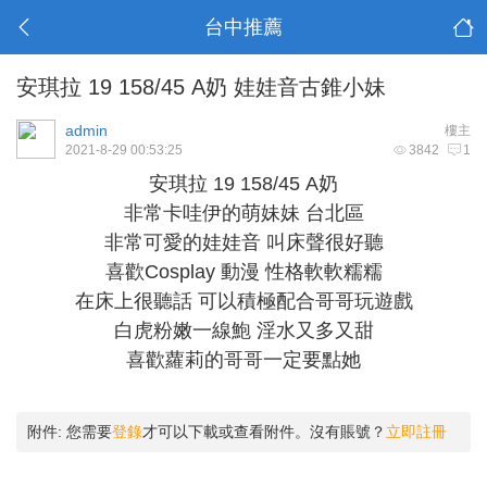
台中推薦
安琪拉 19 158/45 A奶 娃娃音古錐小妹
admin
樓主
2021-8-29 00:53:25
3842
1
安琪拉 19 158/45 A奶
非常卡哇伊的萌妹妹 台北區
非常可愛的娃娃音 叫床聲很好聽
喜歡Cosplay 動漫 性格軟軟糯糯
在床上很聽話 可以積極配合哥哥玩遊戲
白虎粉嫩一線鮑 淫水又多又甜
喜歡蘿莉的哥哥一定要點她
附件:
您需要
登錄
才可以下載或查看附件。沒有賬號？
立即註冊