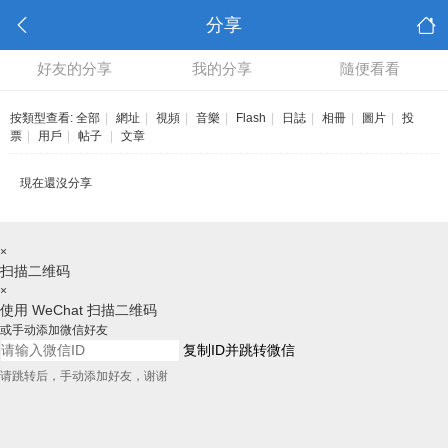
分享
好友的分享
我的分享
隨便看看
按類型查看:
全部
|
網址
|
視頻
|
音樂
|
Flash
|
日誌
|
相冊
|
圖片
|
投
票
|
用戶
|
帖子
|
文章
現在還沒分享
×
扫描二维码
×
使用 WeChat 扫描二维码
或手动添加微信好友
复制ID并跳转微信
请跳转后，手动添加好友，谢谢