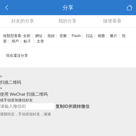
分享
好友的分享
我的分享
隨便看看
按類型查看:
全部
|
網址
|
視頻
|
音樂
|
Flash
|
日誌
|
相冊
|
圖片
|
投
票
|
用戶
|
帖子
|
文章
現在還沒分享
×
扫描二维码
×
使用 WeChat 扫描二维码
或手动添加微信好友
复制ID并跳转微信
请跳转后，手动添加好友，谢谢