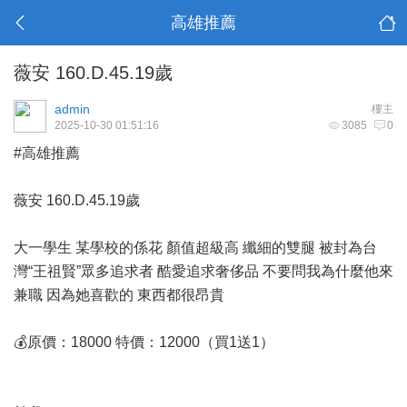
高雄推薦
薇安 160.D.45.19歲
admin
樓主
2025-10-30 01:51:16
3085
0
#高雄推薦
薇安 160.D.45.19歲
大一學生 某學校的係花 顏值超級高 纖細的雙腿 被封為台
灣“王祖賢”眾多追求者 酷愛追求奢侈品 不要問我為什麼他來
兼職 因為她喜歡的 東西都很昂貴
💰原價：18000 特價：12000（買1送1）