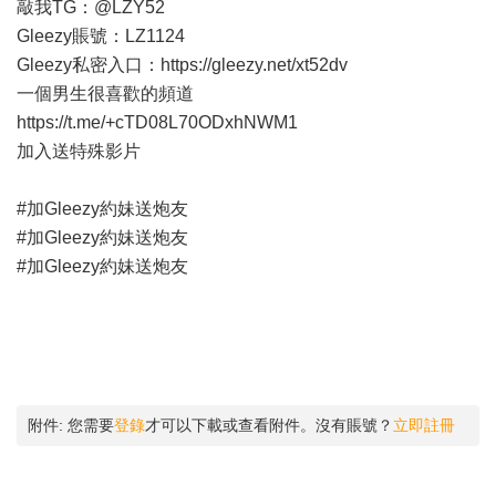
敲我TG：@LZY52
Gleezy賬號：LZ1124
Gleezy私密入口：
https://gleezy.net/xt52dv
一個男生很喜歡的頻道
https://t.me/+cTD08L70ODxhNWM1
加入送特殊影片
#加Gleezy約妹送炮友
#加Gleezy約妹送炮友
#加Gleezy約妹送炮友
附件:
您需要
登錄
才可以下載或查看附件。沒有賬號？
立即註冊