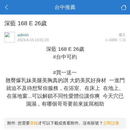
台中推薦
深藍 168 E 26歲
admin
樓主
2023-6-15 13:01:23
4090
0
深藍 168 E 26歲
#台中可約
#買一送一
翹臀爆乳妹美腿美胸真的讃 大奶美尻好身材 一進門
就迫不及待想幫你服務，在浴室、在床上 在地上、
在落地窗...可以解鎖不同性愛體位讓你爽 今天穴已
濕濕，有哪個哥哥要前來拔屌相助
附件:
您需要
登錄
才可以下載或查看附件。沒有賬號？
立即註冊