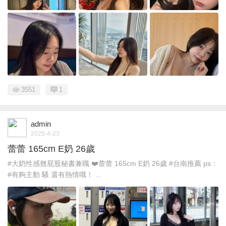
3551
1
admin
2025-4-23
蕾蕾 165cm E奶 26歲
#大奶性感翹屁股秘書兼職 ❤️蕾蕾 165cm E奶 26歲 #台南推薦 ps：
#有夠主動 騷 還有熱情哦！ ...