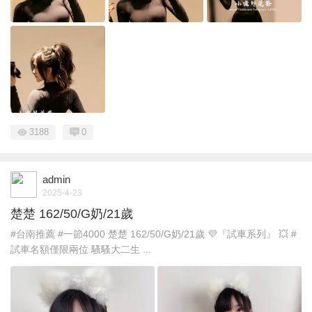
3188
0
admin
2025-4-23
楚楚 162/50/G奶/21歲
#台南推薦 #一節4000 楚楚 162/50/G奶/21歲 💜『試車系列』 💥 #
試車名額僅限兩位 騷騷大二生 ...