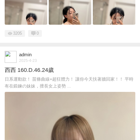
3205
0
admin
2025-4-23
西西 160.D.46.24歲
日系運動款！ 苗條曲線+超狂體力！ 讓你今天扶著牆回家！！ 平時
有在鍛鍊の妹妹，擅長女上姿勢 ...