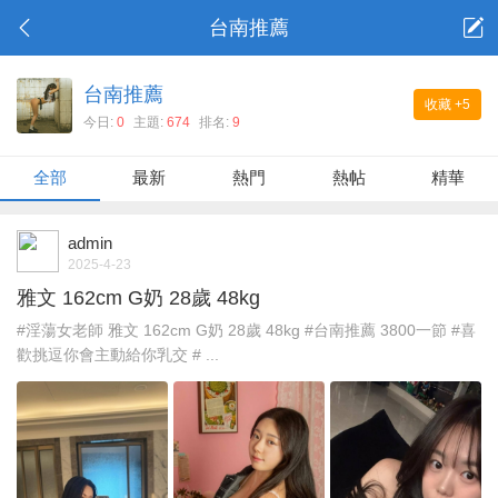
台南推薦
台南推薦
收藏
+5
今日:
0
主題:
674
排名:
9
全部
最新
熱門
熱帖
精華
admin
2025-4-23
雅文 162cm G奶 28歲 48kg
#淫蕩女老師 雅文 162cm G奶 28歲 48kg #台南推薦 3800一節 #喜
歡挑逗你會主動給你乳交 # ...