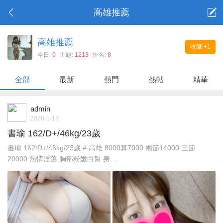
高雄推薦
高雄推薦
收藏
+1
今日:
0
主題:
1213
排名:
8
全部
最新
熱門
熱帖
精華
admin
2026-1-13
書瑜 162/D+/46kg/23歲
書瑜 162/D+/46kg/23歲 # 高雄 8000算7000 兩節14000 三節
20000 熱情淫蕩 胸部粉嫩白皙 身 ...