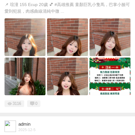
📌 瑄潼 155 Ecup 20歲 💕 #高雄推薦 童顏巨乳小隻馬，巴掌小臉可
愛到犯規，肉感曲線清純中微 ...
3116
0
admin
2025-12-5