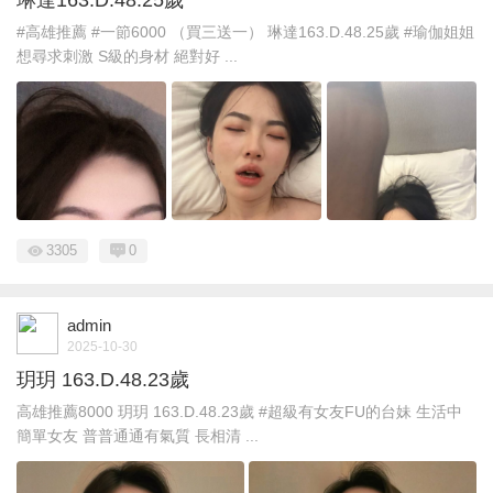
#高雄推薦 #一節6000 （買三送一） 琳達163.D.48.25歲 #瑜伽姐姐
想尋求刺激 S級的身材 絕對好 ...
3305
0
admin
2025-10-30
玥玥 163.D.48.23歲
高雄推薦8000 玥玥 163.D.48.23歲 #超級有女友FU的台妹 生活中
簡單女友 普普通通有氣質 長相清 ...