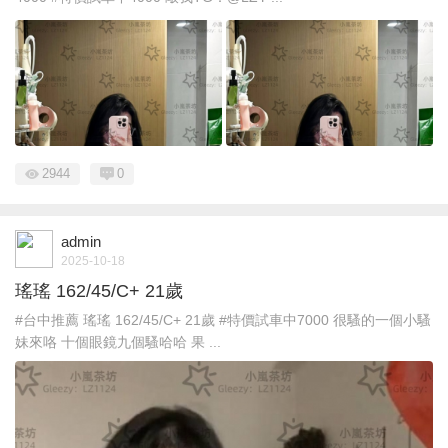
2944
0
admin
2025-10-18
瑤瑤 162/45/C+ 21歲
#台中推薦 瑤瑤 162/45/C+ 21歲 #特價試車中7000 很騷的一個小騷
妹來咯 十個眼鏡九個騷哈哈 果 ...