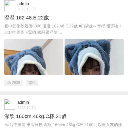
admin
2025-10-30
澄澄 162.48.E.22歲
臺中彰化秒殺價8000 澄澄 162.48.E.22歲 #口碑妹-- 青橙 報班嚕！
老點的哥哥卡緊唷 很騷很淫蕩 ...
2938
0
admin
2025-10-30
潔欣 160cm.46kg.C杯.21歲
⭐️#台中推薦 東海日校 潔欣 160cm.46kg.C杯.21歲 可以做女友的妹