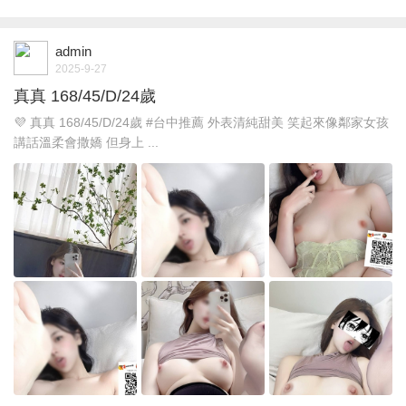
admin
2025-9-27
真真 168/45/D/24歲
💜 真真 168/45/D/24歲 #台中推薦 外表清純甜美 笑起來像鄰家女孩
講話溫柔會撒嬌 但身上 ...