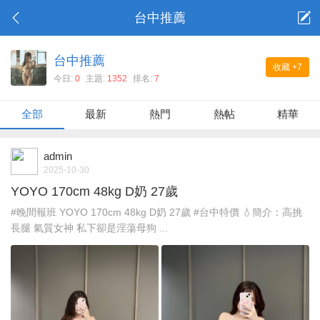
台中推薦
台中推薦
收藏
+7
今日:
0
主題:
1352
排名:
7
全部
最新
熱門
熱帖
精華
admin
2025-10-30
YOYO 170cm 48kg D奶 27歲
#晚間報班 YOYO 170cm 48kg D奶 27歲 #台中特價 💧簡介：高挑
長腿 氣質女神 私下卻是淫蕩母狗 ...