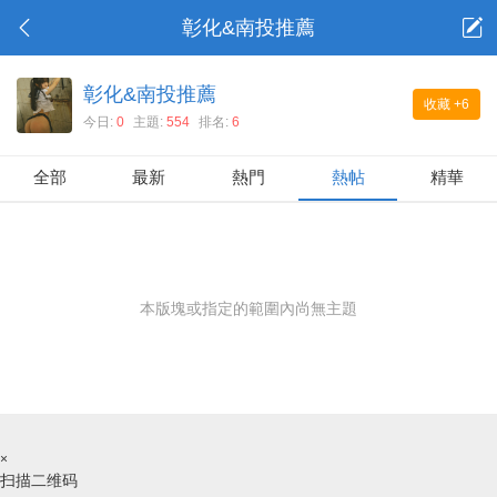
彰化&南投推薦
彰化&南投推薦
收藏
+6
今日:
0
主題:
554
排名:
6
全部
最新
熱門
熱帖
精華
本版塊或指定的範圍內尚無主題
×
扫描二维码