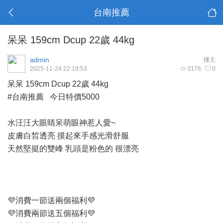
台南推薦
呆呆 159cm Dcup 22歲 44kg
admin
樓主
2025-11-24 22:19:53
3176
0
呆呆 159cm Dcup 22歲 44kg
#台南推薦 今日特價5000
水汪汪大眼睛呆萌眼神惹人愛~
皮膚白皙透亮 摸起來手感光滑舒服
天然堅挺的雙峰 乳頭是粉色的 很漂亮
💜消費一節送兩個福利💜
💜消費兩節送五個福利💜