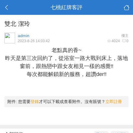
七桃紅牌客評
雙北 潔玲
admin
樓主
2023-8-26 14:03:42
4024
0
老點真的香~
昨天是第三次回約了，從浴室一路大戰到床上，落地
窗前，跟熱戀中跟女友相見一樣的感覺‼️
每次都能解鎖新的服務，超讚der‼️
附件:
您需要
登錄
才可以下載或查看附件。沒有賬號？
立即註冊