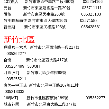
101旅店 新竹市東區中華路二段480號 035254166
元首
新竹市東區建國路一路29號 035711111
微旅
新竹市東區民生路268號 035323183
竹湖暐顺丽致
新竹市東區大學路16號 03571588
普邑斯
新竹市東區民權路
193號 035428681
新竹北區
啊囉哈一六八
新竹市北區西濱路一段217號
035362277
合悅
新竹市北區西大路417號
035234499 380/3H
月圓
[MT] 新竹市北區少年街88號
035255211
豪美
—中正店 新竹市北區中正路107號11樓
035213333
168[MT] 新竹市北區西濱路189號 035362277
城市花園
新竹市北區東大路二段377號