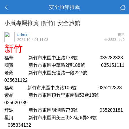
安全旅館推薦
小嵐專屬推薦 [新竹] 安全旅館
admin
樓主
2021-10-4 01:11:03
3853
0
新竹
福華
新竹市東區中正路178號 035282323
國賓
新竹市東區中華路2段188號 035151111
老爺
新竹市東區光復路一段227號
035631122
福泰
新竹市東區中央路106號 035212323
紫晶
新竹市東區頂竹里東南街53巷18號
035620789
煙波
新竹市東區明湖路773號 035203181
星河
新竹市東區田美三街22巷6弄28號
035334132