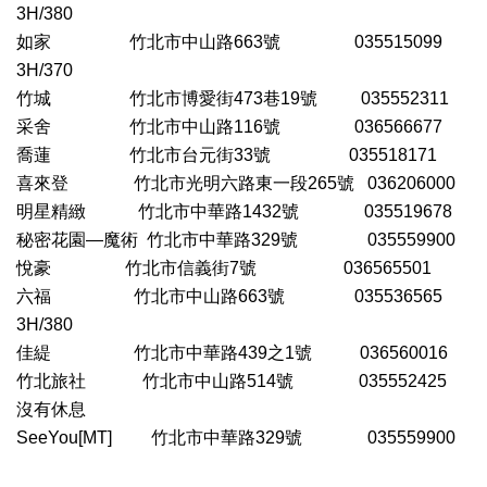
3H/380
如家
竹北市中山路663號
035515099
3H/370
竹城
竹北市博愛街473巷19號
035552311
采舍
竹北市中山路116號
036566677
喬蓮
竹北市台元街33號 035518171
喜來登
竹北市光明六路東一段265號 036206000
明星精緻
竹北市中華路1432號
035519678
秘密花園
—魔術 竹北市中華路329號
035559900
悅豪
竹北市信義街7號
0
36565501
六福
竹北市中山路663號
035536565
3H/380
佳緹
竹北市中華路439之1號
036560016
竹北旅社
竹北市中山路514號
035552425
沒有休息
SeeYou[MT] 竹北市中華路329號
035559900