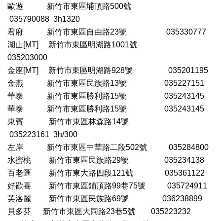
歐遊
新竹市東區埔頂路500號
035790088 3h1320
君府
新竹市東區自由路23號 035330777
湖山
[MT] 新竹市東區明湖路1001號
035203000
金座
[MT] 新竹市東區明湖路928號 035201195
金燕
新竹市東區民族路13號 035227151
華泰
新竹市東區勝利路15號 035243145
華泰
新竹市東區勝利路15號 035243145
東賓
新竹市東區林森路14號
035223161 3h/300
左岸
新竹市東區中華路二段502號 035284800
水蜜桃
新竹市東區民族路29號 035234138
百老匯
新竹市東大路四段121號 035361122
好歡喜
新竹市東區鋪頂路99巷75號 035724911
芙洛麗
新竹市東區民族路69號 036238899
貝多芬
新竹市東區大同路23巷5號 035223232