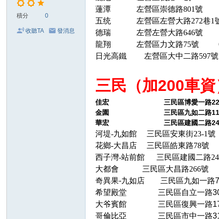
蓮潭
左營區崇德路801號 073
外
積分
0
五统
左營區左營大路272巷
約
收聽TA
發消息
德
瑞
左營左營大路646號 07
加
龍翔
左營區力文路75號 075
日光高鐵
左營區大中二路
597
Gl
ee
三民（加200車資
zy
：
三民區博愛一路221號 
佳宏
se
金園
三民區九如二路
華宏
三民區建國二路
e5
河堤
-九如館
三民區安東街
23-1
20
花鄉
-大昌店
三民區皓東路
78號
tel
西子灣
-站前館
三民區建國二路
2
大都會
三民區大昌路
266號
eg
奇異果
-九如店
三民區九如一路
ra
希望殿堂
三民區自立一路
3
m
大爷賓館
三民區復興一路
1
：
哥倫比亞
三民區市中一路