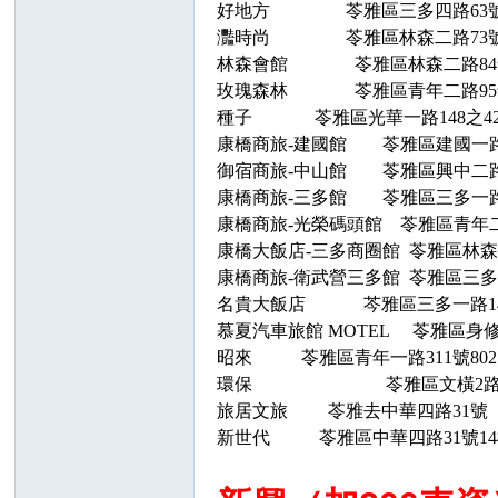
好地方
苓雅
區
三多四路
6
灩時尚
苓雅區林森二路
73
林森
會館
苓雅區林森二路
8
玫瑰森林
苓雅區青年二路
種子
苓雅區光華一路
148之4
康橋商旅
-建國館 苓雅區建國一
御宿商旅
-中山館 苓雅區興中二路11-
康橋商旅
-三多館 苓雅區三多一路94
康橋商旅
-光榮碼頭館 苓雅區青年二路
康橋大飯店
-三多商圈館
苓
雅區林
康橋商旅
-衛武營三多館 苓雅區
名貴大飯店
芩雅區三多一路14
慕夏汽車旅館
MOTEL 苓雅
昭來
苓雅區
青年一路
311
號
80
環保
苓雅區文橫
2
旅居文旅
苓雅去中華四路
31號 
新世代
苓雅區中華四路31號14樓 0