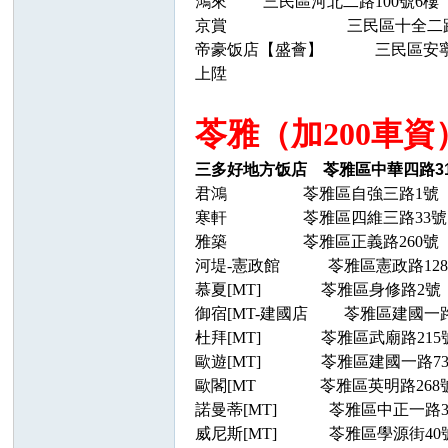
鴻來
三民區河北二路
100號6樓 
京賞
三民區十全二
帝豪饭店【盛薈】
三民區安
上陞
三
苓雅（加200車資
三多好地方饭店
苓雅區中華四路
3
君鴻
苓雅區自強三路
1號
寒軒
苓雅區四維三路
33
雅築
苓雅區正義路
260號
河堤
-憲政館
苓雅區憲政路
12
慕夏
[
MT
]
苓雅區身修路
2號
御宿
[
MT
-建國店 苓雅區建國一路15
杜拜
[
MT
]
苓雅區武廟路
21
歐遊
[
MT
]
苓雅區建國一路
7
歐閣
[
MT
苓雅區英明路
26
諾曼蒂
[
MT
]
苓雅區中正一路
威尼斯
[
MT
]
苓雅區學源街
4