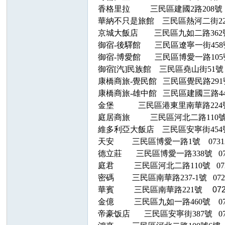
se
香格里拉
三民區建國
2路208號
華納不只是旅館
三民區熱河二街
57
京城大飯店
三民區九如二路362號 0
5
御宿
-後驛館 三民區遼寧一街458
御宿
-博愛館 三民區博愛一路105
御宿
[汽]民族館
三民區堯山街51
康橋商旅
-覺民館 三民區覺民路2
康橋商旅
-雄中館 三民區建國三路4
金堡
三民區港東里南華路
224
庭居商旅
三民區河北二路110
維多利亞大飯店
三民區安寧街454
天安
三民區博愛一路
1
號
0731
德立莊
三民區博愛一路
338
號
0
庭君
三民區河北二路
110
號
07
密碼
三民區南華路
237-1
號
07
華賓
三民區南華路
221
號
07
金億
三民區九如一路
460號
0
帝豪饭店
三民區安寧街
387號
0