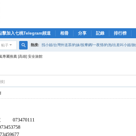
點擊加入七桃Telegram頻道
相冊
分享
記錄
排行榜
熱搜:
找小姐/台灣外送茶/約妹/按摩網/一夜情/約泡/出差叫小姐/
帖子
搜
嵐專屬推薦 [高雄] 安全旅館
索
接]
層
）
號 073470111
53758
59677