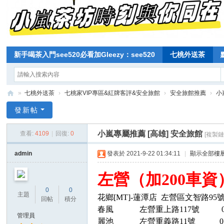
新手喝茶入門see520必看加Gleezy：see520
七桃外送茶
»
七桃外送茶
›
七桃家VIP專區&紅牌客評&安全旅館
›
安全旅館推薦
›
小
七
發新帖
桃
小嵐專屬推薦 [高雄] 安全旅館
查看:
4109
|
回復:
0
[複製鏈
寶
貝
admin
發表於 2021-9-22 01:34:11
|
顯示全部樓
北
左營（加200車資
中
0
0
南
主題
花鄉
[MT]-蓮潭店 左營區文智路95
回帖
積分
全
春風
左營重上路117號 0734
管理員
麗池
左營重義路11號 0734
台