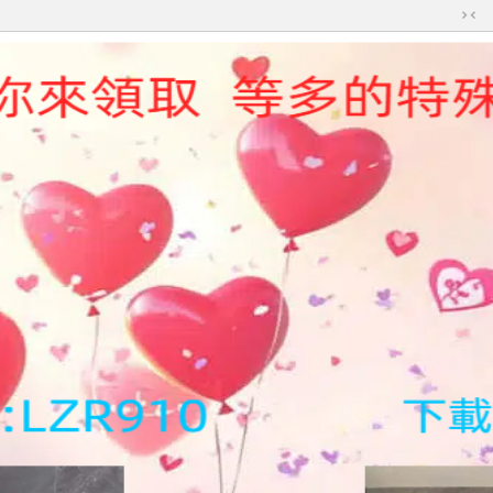
切
換
到
窄
版