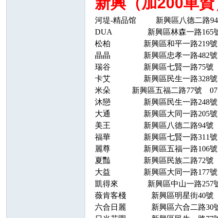
新興（加200車資
河堤
-精品馆
新興區八德二路
9
DUA
新興區林森一路
165
松柏
新興區和平一路
219號
晶晶
新興區忠孝一路
482號
瑞谷
新興區七賢一路
75號 
卡艾
新興區民生一路
328號
米朵
新興區五福二路
77號 07
沐戀
新興區民生一路
248號
大通
新興區大同一路
205號
美王
新興區八德二路
94號 
福華
新興區七賢一路
311號
麗尊
新興區五福一路
106號
夏豔
新興區民族二路
72號 
大益
新興區大同一路
177號
凱得來
新興區中山一路
257
薇肯客棧
新興區明星街
40號 
六合日麗
新興區六合二路30號 