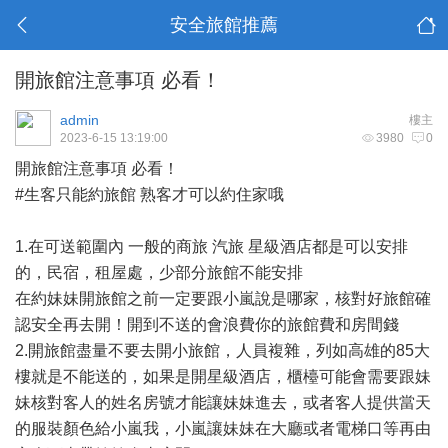
安全旅館推薦
開旅館注意事項 必看！
admin
樓主
2023-6-15 13:19:00
3980
0
開旅館注意事項 必看！
#生客只能約旅館 熟客才可以約住家哦
1.在可送範圍內 一般的商旅 汽旅 星級酒店都是可以安排
的，民宿，租屋處，少部分旅館不能安排
在約妹妹開旅館之前一定要跟小嵐說是哪家，核對好旅館確
認安全再去開！開到不送的會浪費你的旅館費和房間錢
2.開旅館盡量不要去開小旅館，人員複雜，列如高雄的85大
樓就是不能送的，如果是開星級酒店，櫃檯可能會需要跟妹
妹核對客人的姓名房號才能讓妹妹進去，或者客人提供當天
的服裝顏色給小嵐我，小嵐讓妹妹在大廳或者電梯口等再由