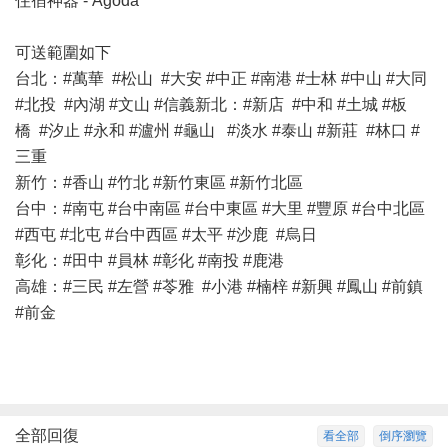
住宿神器 - Agoda
可送範圍如下
台北：#萬華 #松山 #大安 #中正 #南港 #士林 #中山 #大同
#北投 #內湖 #文山 #信義新北：#新店 #中和 #土城 #板
橋 #汐止 #永和 #瀘州 #龜山 #淡水 #泰山 #新莊 #林口 #
三重
新竹：#香山 #竹北 #新竹東區 #新竹北區
台中：#南屯 #台中南區 #台中東區 #大里 #豐原 #台中北區
#西屯 #北屯 #台中西區 #太平 #沙鹿 #烏日
彰化：#田中 #員林 #彰化 #南投 #鹿港
高雄：#三民 #左營 #苓雅 #小港 #楠梓 #新興 #鳳山 #前鎮
#前金
全部回復
看全部
倒序瀏覽