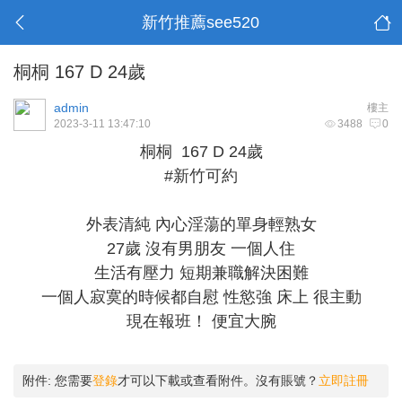
新竹推薦see520
桐桐 167 D 24歲
admin
樓主
2023-3-11 13:47:10
3488
0
桐桐 167 D 24歲
#新竹可約
外表清純 內心淫蕩的單身輕熟女
27歲 沒有男朋友 一個人住
生活有壓力 短期兼職解決困難
一個人寂寞的時候都自慰 性慾強 床上 很主動
現在報班！ 便宜大腕
附件:
您需要
登錄
才可以下載或查看附件。沒有賬號？
立即註冊