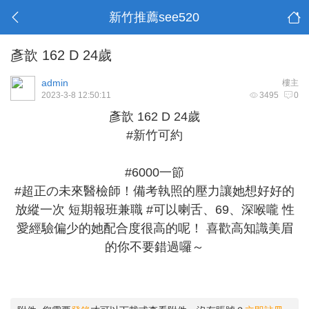
新竹推薦see520
彥歆 162 D 24歲
admin
樓主
2023-3-8 12:50:11
3495
0
彥歆 162 D 24歲
#新竹可約
#6000一節
#超正の未來醫檢師！備考執照的壓力讓她想好好的
放縱一次 短期報班兼職 #可以喇舌、69、深喉嚨 性
愛經驗偏少的她配合度很高的呢！ 喜歡高知識美眉
的你不要錯過囉～