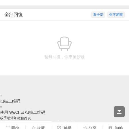
全部回復
看全部
倒序瀏覽
暫無回復，快來搶沙發
×
扫描二维码
×
使用 WeChat 扫描二维码
或手动添加微信好友
复制ID并跳转微信
回復
收藏
轉播
分享
淘帖