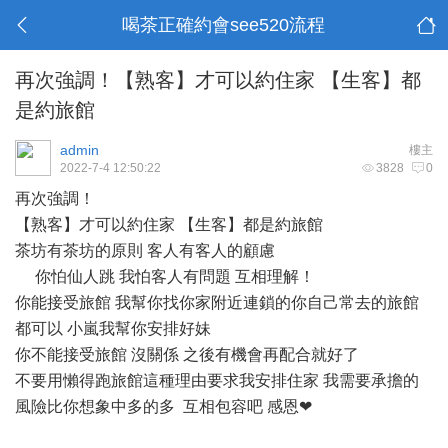
喝茶正確約會see520流程
再次強調！【熟客】才可以約住家 【生客】都
是約旅館
admin
樓主
2022-7-4 12:50:22
3828
0
再次強調！
【熟客】才可以約住家 【生客】都是約旅館
茶坊有茶坊的原則 客人有客人的顧慮
你怕仙人跳 我怕客人有問題 互相理解！
你能接受旅館 我幫你找你家附近連鎖的你自己常去的旅館
都可以 小嵐我幫你安排好妹
你不能接受旅館 沒關係 之後有機會再配合就好了
不要用懶得跑旅館這種理由要求我安排住家 我需要承擔的
風險比你想象中多的多 互相包容吧 感恩❤